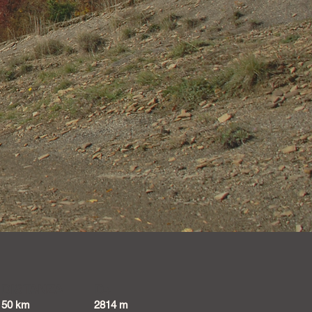
DISTANZA
D+
50 km
2814 m