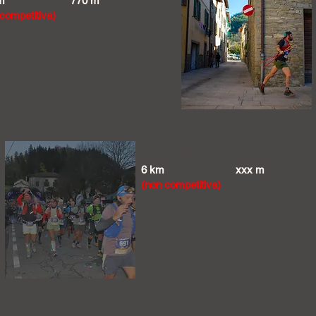
m
770 m
competitiva)
DISTANZA
D+
6 km
xxx m
(non competitiva)