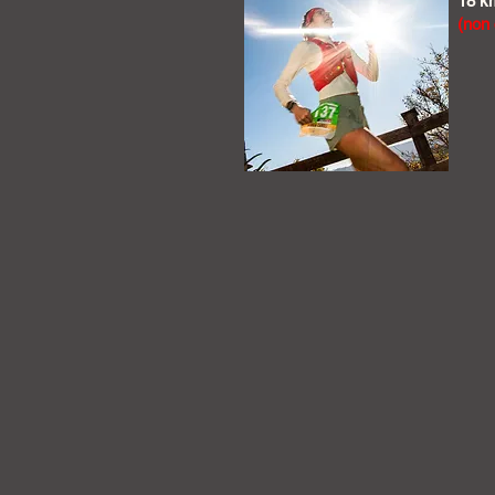
18 k
(non 