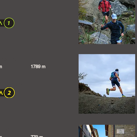
EGORIA
TANZA
D+
m
1789 m
TEGORIA
TANZA
D+