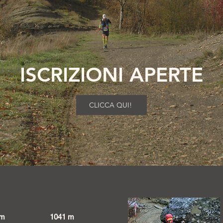
ISCRIZIONI APERTE
CLICCA QUI!
STANZA
D+
Km
1041 m