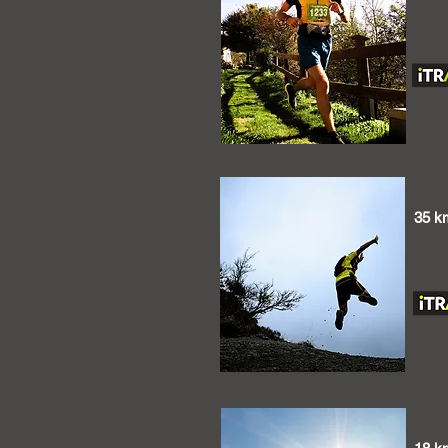
CAT
DIS
35 k
CA
DIS