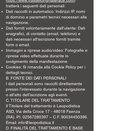
https://www.traildelcinghialerace.com
)
tratterà i seguenti dati personali:
Dati raccolti in automatico: Indirizzi IP, nomi
di dominio e parametri tecnici necessari alla
navigazione.
Dati forniti volontariamente dall'utente: Dati
anagrafici, di contatto (email, telefono) e
dati necessari all'iscrizione forniti tramite
form o email.
Immagini e riprese audio/video: Fotografie e
riprese video effettuate durante lo
svolgimento della manifestazione.
Cookies: Si rimanda alla Cookie Policy per i
dettagli tecnici.
B. FONTE DEI DATI PERSONALI
I dati personali sono raccolti direttamente
presso l’interessato durante la navigazione
o all'atto dell'iscrizione agli eventi.
C. TITOLARE DEL TRATTAMENTO
Il Titolare del trattamento è Leopodistica
ASD, Via della Croce
17 - 48018
Faenza
(RA). P.I.
02567280397
– C.F.
90034450396
.
Email:
info@leopodistica.it
D. FINALITÀ DEL TRATTAMENTO E BASE