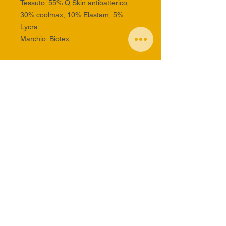
Tessuto: 55% Q Skin antibatterico,
30% coolmax, 10% Elastam, 5%
Lycra
Marchio: Biotex
INFORMAZIONI SUL
PRODOTTO
Informazioni sul Prodotto
info generiche:
staff@traildelcinghiale.com
info alloggi:
alloggitraildelcinghiale@gmail.com
DOMANDE FREQUENTI - FAQ
Trail del Cinghiale Leopodistica Asd
Via della croce 17 - 48018 Faenza (RA)