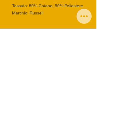
Tessuto: 50% Cotone, 50% Poliestere
Marchio: Russell
INFORMAZIONI SUL
PRODOTTO
Informazioni sul Prodotto
info generiche:
staff@traildelcinghiale.com
info alloggi:
alloggitraildelcinghiale@gmail.com
DOMANDE FREQUENTI - FAQ
Trail del Cinghiale Leopodistica Asd
Via della croce 17 - 48018 Faenza (RA)
P.I. 02567280397 – C.F. 90034450396