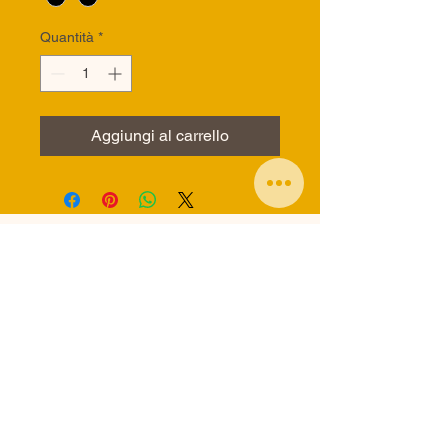
Quantità
*
Aggiungi al carrello
info generiche:
staff@traildelcinghiale.com
info alloggi:
alloggitraildelcinghiale@gmail.com
DOMANDE FREQUENTI - FAQ
Trail del Cinghiale Leopodistica Asd
Via della croce 17 - 48018 Faenza (RA)
P.I. 02567280397 – C.F. 90034450396