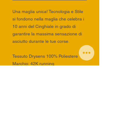
Una maglia unica! Tecnologia e Stile
si fondono nella maglia che celebra i
10 anni del Cinghiale in grado di
garantire la massima sensazione di
asciutto durante le tue corse.
Tessuto Drysens 100% Poliestere
Marchio: 42K running
INFORMAZIONI SUL
PRODOTTO
Informazioni sul Prodotto
info generiche:
staff@traildelcinghiale.com
info alloggi:
alloggitraildelcinghiale@gmail.com